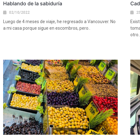
Hablando de la sabiduría
Cad
02/10/2022
2
Luego de 4 meses de viaje, he regresado a Vancouver. No
Exis
a mi casa porque sigue en escombros, pero..
toma
otro..
Ver más
Ver 