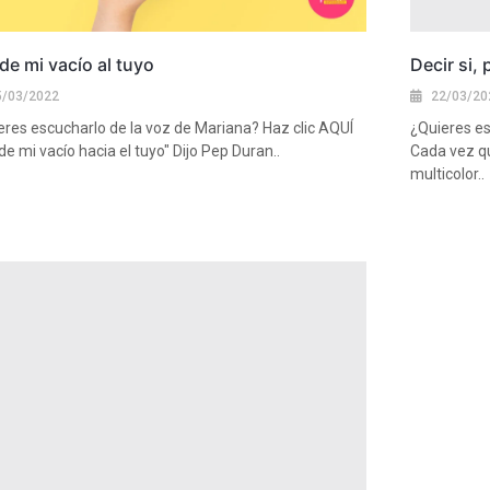
e mi vacío al tuyo
Decir si,
5/03/2022
22/03/20
eres escucharlo de la voz de Mariana? Haz clic AQUÍ
¿Quieres es
e mi vacío hacia el tuyo" Dijo Pep Duran..
Cada vez qu
multicolor..
más
Ver más