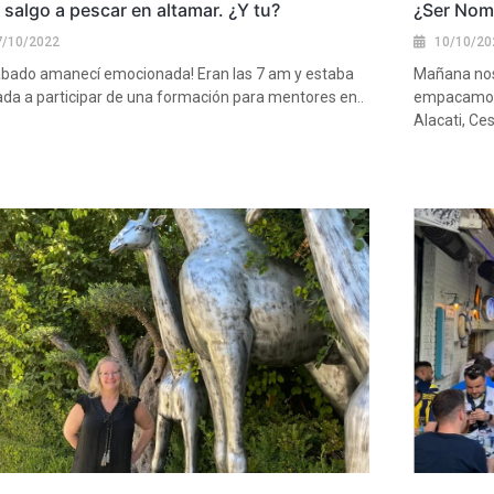
salgo a pescar en altamar. ¿Y tu?
¿Ser Noma
7/10/2022
10/10/20
sábado amanecí emocionada! Eran las 7 am y estaba
Mañana nos
tada a participar de una formación para mentores en..
empacamos 
Alacati, Ce
más
Ver más