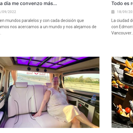
a día me convenzo más…
Todo es r
5/09/2022
18/09/20
ten mundos paralelos y con cada decisión que
La ciudad 
mos nos acercamos a un mundo y nos alejamos de
con Edmonto
.
Vancouver.
más
Ver más