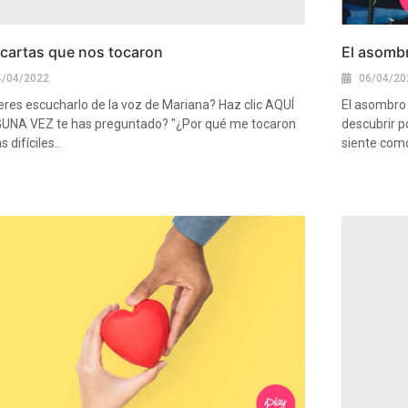
 cartas que nos tocaron
El asombr
4/04/2022
06/04/20
eres escucharlo de la voz de Mariana? Haz clic AQUÍ
El asombro
UNA VEZ te has preguntado? "¿Por qué me tocaron
descubrir p
s difíciles..
siente como
más
Ver más