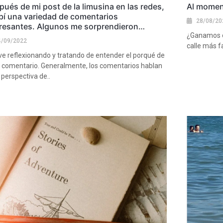
ués de mi post de la limusina en las redes,
Al momen
ibí una variedad de comentarios
28/08/20
eresantes. Algunos me sorprendieron…
¿Ganamos o 
4/09/2022
calle más f
ve reflexionando y tratando de entender el porqué de
Ver más
 comentario. Generalmente, los comentarios hablan
 perspectiva de..
más