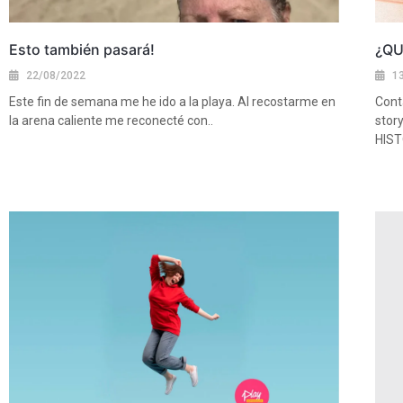
Esto también pasará!
¿QU
22/08/2022
1
Este fin de semana me he ido a la playa. Al recostarme en
Cont
la arena caliente me reconecté con..
story
HIST
Ver más
Ver 