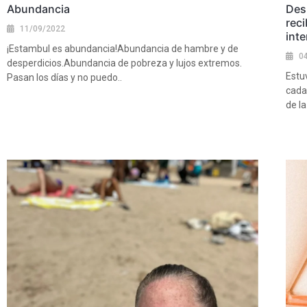
Abundancia
Desp
rec
11/09/2022
int
¡Estambul es abundancia!Abundancia de hambre y de
0
desperdicios.Abundancia de pobreza y lujos extremos.
Estu
Pasan los días y no puedo..
cada
Ver más
de la
Ver 