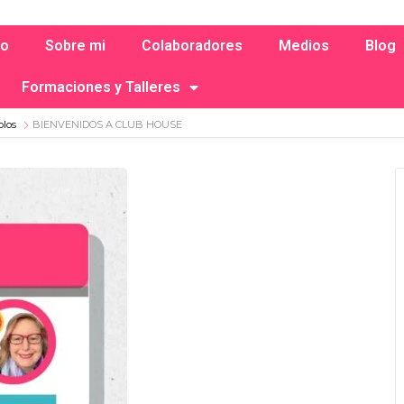
io
Sobre mi
Colaboradores
Medios
Blog
Formaciones y Talleres
olos
BIENVENIDOS A CLUB HOUSE