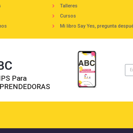
s
Talleres
Cursos
mos
Mi libro Say Yes, pregunta despu
BC
IPS Para
PRENDEDORAS