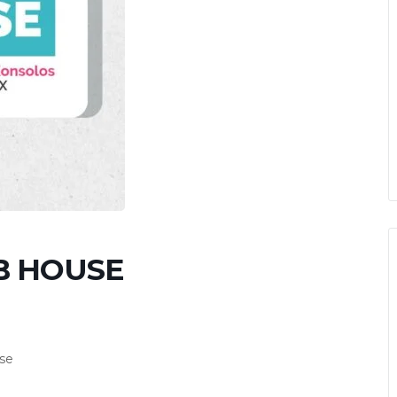
B HOUSE
use