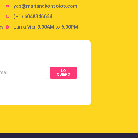
yes@marianakonsolos.com
(+1) 6048346664
és
Lun a Vier 9:00AM to 6:00PM
LO
QUIERO