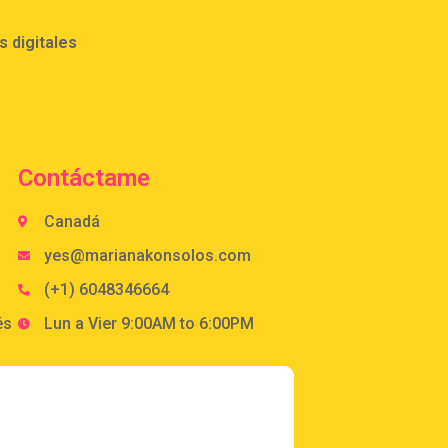
 digitales
Contáctame
Canadá
yes@marianakonsolos.com
(+1) 6048346664
és
Lun a Vier 9:00AM to 6:00PM