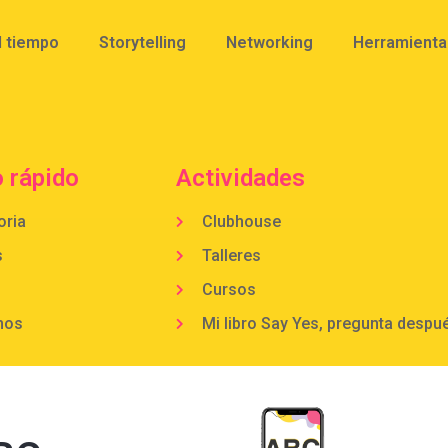
l tiempo
Storytelling
Networking
Herramientas
 rápido
Actividades
oria
Clubhouse
s
Talleres
Cursos
mos
Mi libro Say Yes, pregunta despu