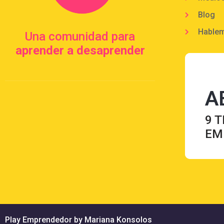
Blog
Hable
Una comunidad para
aprender a desaprender
A
9 T
EM
Play Emprendedor by Mariana Konsolos