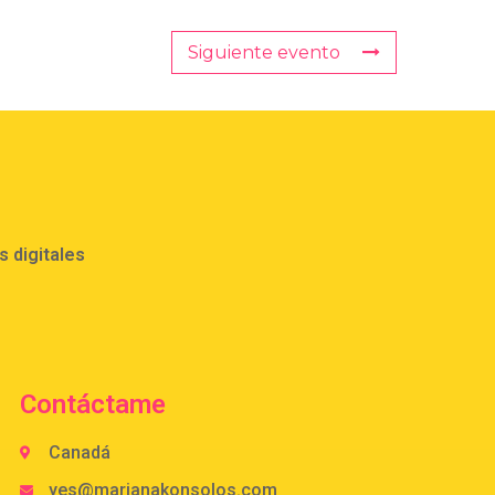
Siguiente evento
 digitales
Contáctame
Canadá
yes@marianakonsolos.com