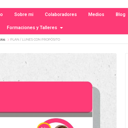
io
Sobre mi
Colaboradores
Medios
Blog
Formaciones y Talleres
olos
PLAN / LUNES CON PROPÓSITO