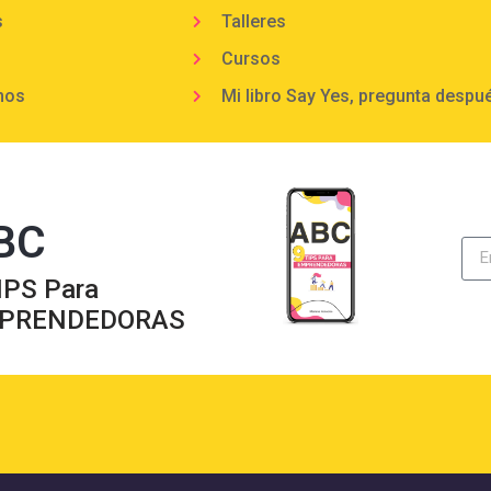
s
Talleres
Cursos
mos
Mi libro Say Yes, pregunta despu
BC
IPS Para
PRENDEDORAS