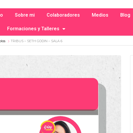
io
Sobre mi
Colaboradores
Medios
Blog
Formaciones y Talleres
olos
TRIBUS – SETH GODIN – SALA 6