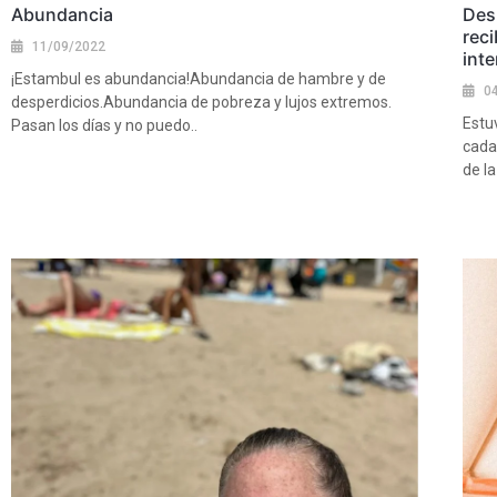
Abundancia
Desp
rec
11/09/2022
int
¡Estambul es abundancia!Abundancia de hambre y de
0
desperdicios.Abundancia de pobreza y lujos extremos.
Estu
Pasan los días y no puedo..
cada
Ver más
de la
Ver 