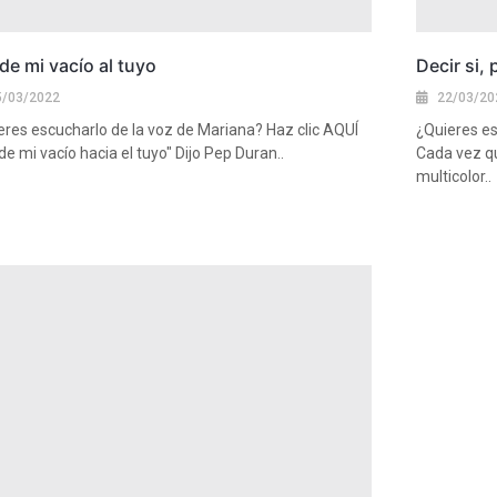
e mi vacío al tuyo
Decir si,
5/03/2022
22/03/20
eres escucharlo de la voz de Mariana? Haz clic AQUÍ
¿Quieres es
e mi vacío hacia el tuyo" Dijo Pep Duran..
Cada vez qu
multicolor..
más
Ver más