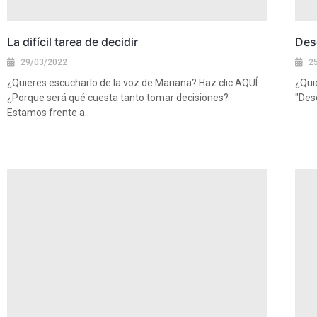
La difícil tarea de decidir
Desd
29/03/2022
2
¿Quieres escucharlo de la voz de Mariana? Haz clic AQUÍ
¿Qui
¿Porque será qué cuesta tanto tomar decisiones?
"Desd
Estamos frente a..
Ver 
Ver más