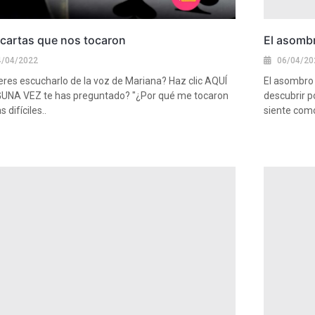
 cartas que nos tocaron
El asombr
4/04/2022
06/04/20
eres escucharlo de la voz de Mariana? Haz clic AQUÍ
El asombro
UNA VEZ te has preguntado? "¿Por qué me tocaron
descubrir p
s difíciles..
siente como
más
Ver más