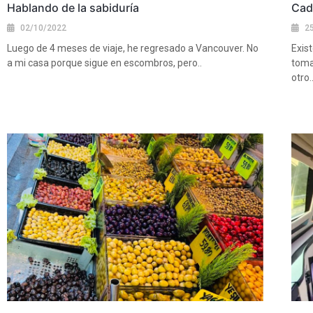
Hablando de la sabiduría
Cad
02/10/2022
2
Luego de 4 meses de viaje, he regresado a Vancouver. No
Exis
a mi casa porque sigue en escombros, pero..
toma
otro..
Ver más
Ver 