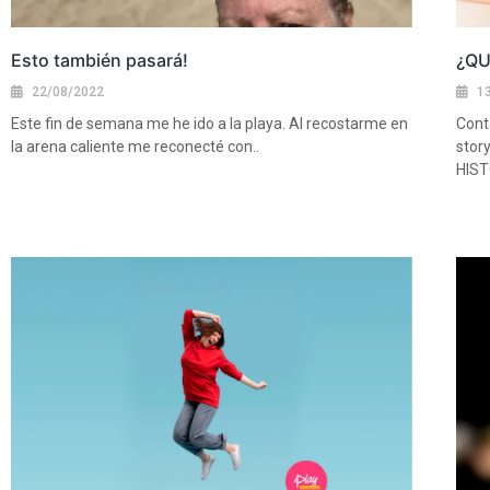
Esto también pasará!
¿QU
22/08/2022
1
Este fin de semana me he ido a la playa. Al recostarme en
Cont
la arena caliente me reconecté con..
story
HIST
Ver más
Ver 