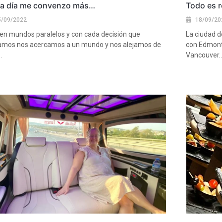
a día me convenzo más…
Todo es r
5/09/2022
18/09/20
ten mundos paralelos y con cada decisión que
La ciudad 
mos nos acercamos a un mundo y nos alejamos de
con Edmonto
.
Vancouver.
más
Ver más