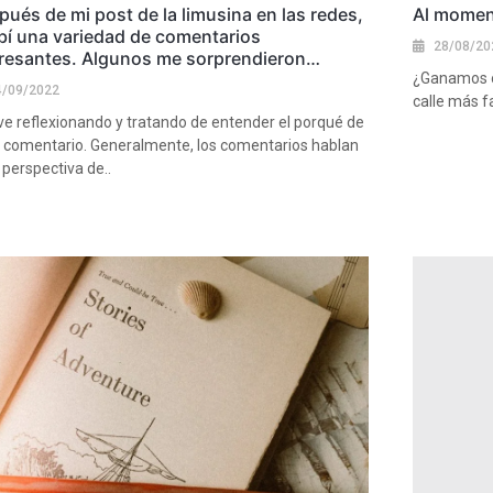
ués de mi post de la limusina en las redes,
Al momen
ibí una variedad de comentarios
28/08/20
eresantes. Algunos me sorprendieron…
¿Ganamos o 
4/09/2022
calle más f
ve reflexionando y tratando de entender el porqué de
Ver más
 comentario. Generalmente, los comentarios hablan
 perspectiva de..
más