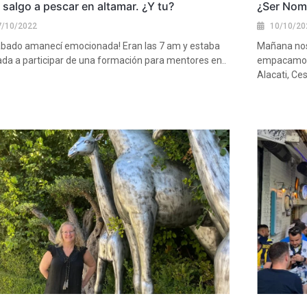
salgo a pescar en altamar. ¿Y tu?
¿Ser Noma
7/10/2022
10/10/20
sábado amanecí emocionada! Eran las 7 am y estaba
Mañana nos
tada a participar de una formación para mentores en..
empacamos 
Alacati, Ce
más
Ver más