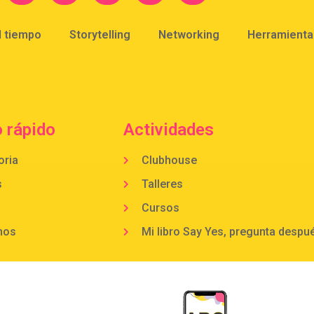
l tiempo
Storytelling
Networking
Herramientas
 rápido
Actividades
oria
Clubhouse
s
Talleres
Cursos
mos
Mi libro Say Yes, pregunta despu