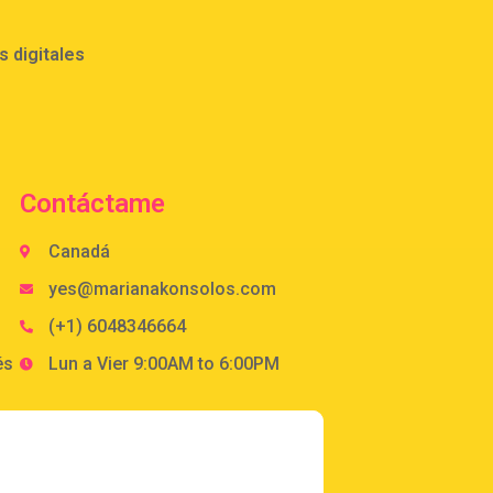
 digitales
Contáctame
Canadá
yes@marianakonsolos.com
(+1) 6048346664
és
Lun a Vier 9:00AM to 6:00PM