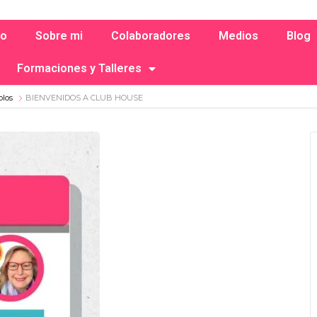
io
Sobre mi
Colaboradores
Medios
Blog
Formaciones y Talleres
olos
BIENVENIDOS A CLUB HOUSE