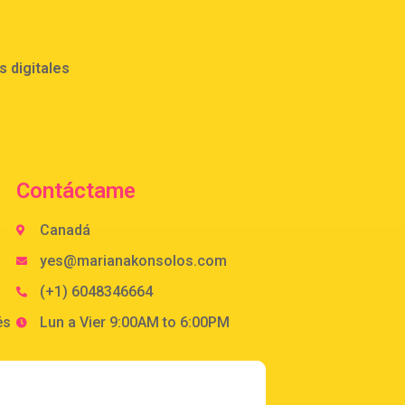
 digitales
Contáctame
Canadá
yes@marianakonsolos.com
(+1) 6048346664
és
Lun a Vier 9:00AM to 6:00PM