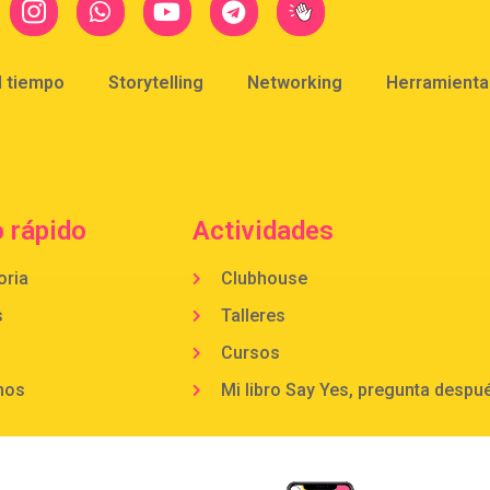
l tiempo
Storytelling
Networking
Herramientas
 rápido
Actividades
oria
Clubhouse
s
Talleres
Cursos
mos
Mi libro Say Yes, pregunta despu