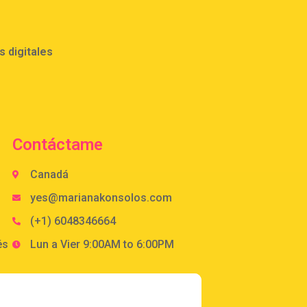
 digitales
Contáctame
Canadá
yes@marianakonsolos.com
(+1) 6048346664
és
Lun a Vier 9:00AM to 6:00PM