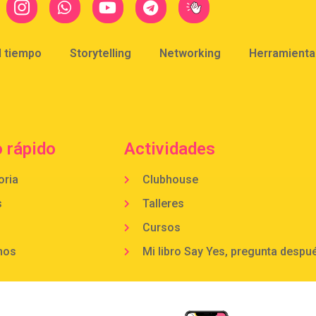
l tiempo
Storytelling
Networking
Herramientas
 rápido
Actividades
oria
Clubhouse
s
Talleres
Cursos
mos
Mi libro Say Yes, pregunta despu