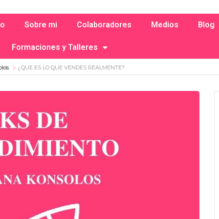
io
Sobre mi
Colaboradores
Medios
Blog
Formaciones y Talleres
olos
¿QUE ES LO QUE VENDES REALMENTE?