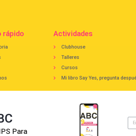
 rápido
Actividades
oria
Clubhouse
s
Talleres
Cursos
mos
Mi libro Say Yes, pregunta despu
BC
IPS Para