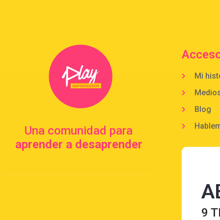
Acceso
Mi hist
Medio
Blog
Hable
Una comunidad para
aprender a desaprender
A
9 T