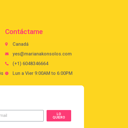
Contáctame
Canadá
yes@marianakonsolos.com
(+1) 6048346664
és
Lun a Vier 9:00AM to 6:00PM
LO
QUIERO