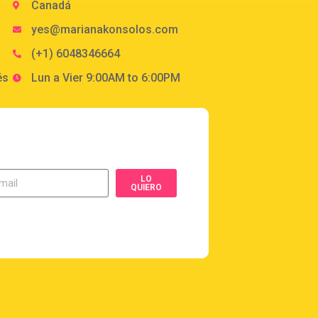
Canadá
yes@marianakonsolos.com
(+1) 6048346664
és
Lun a Vier 9:00AM to 6:00PM
LO
QUIERO