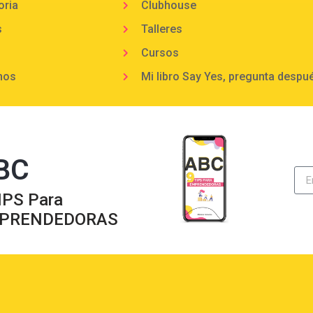
oria
Clubhouse
s
Talleres
Cursos
mos
Mi libro Say Yes, pregunta despu
BC
IPS Para
PRENDEDORAS