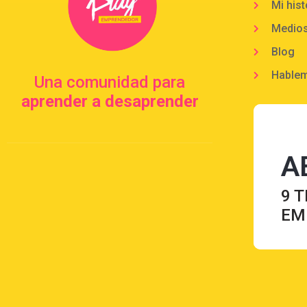
Mi hist
Medio
Blog
Hable
Una comunidad para
aprender a desaprender
A
9 T
EM