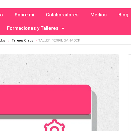
io
Sobre mi
Colaboradores
Medios
Blog
Formaciones y Talleres
olos
Talleres Gratis
TALLER PERFIL GANADOR