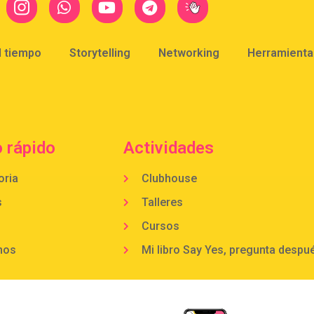
l tiempo
Storytelling
Networking
Herramientas
 rápido
Actividades
oria
Clubhouse
s
Talleres
Cursos
mos
Mi libro Say Yes, pregunta despu