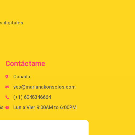
 digitales
Contáctame
Canadá
yes@marianakonsolos.com
(+1) 6048346664
és
Lun a Vier 9:00AM to 6:00PM